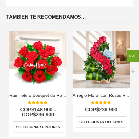
TAMBIÉN TE RECOMENDAMOS…
COP
Ramillete o Bouquet de Rosas
Arreglo Floral con Rosas Voluta
0
out of 5
5.00
out of 5
COP$
148.900
-
COP$
236.900
COP$
236.900
SELECCIONAR OPCIONES
SELECCIONAR OPCIONES