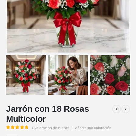
Jarrón con 18 Rosas
Multicolor
1
valoración de cliente
|
Añadir una valoración
5.00
out of 5