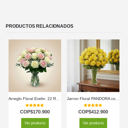
PRODUCTOS RELACIONADOS
Arreglo Floral Evelin: 22 Rosas en Tonos Blancos y Rosados 🌿
Jarron Floral PANDORA con 36 Rosas de Lujo y Frescura ⚜️
5.00
out of 5
5.00
out of 5
COP$
170.900
COP$
412.900
Ver producto
Ver producto