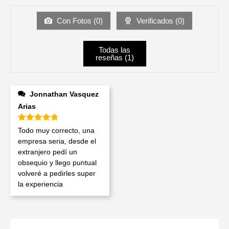
Con Fotos (
0
)
Verificados (
0
)
Todas las
reseñas (
1
)
Jonnathan Vasquez
Arias
Valorado en
5
de 5
Todo muy correcto, una
empresa seria, desde el
extranjero pedí un
obsequio y llego puntual
volveré a pedirles super
la experiencia