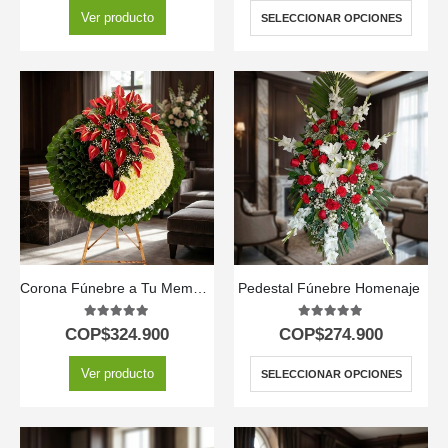
Ver producto
SELECCIONAR OPCIONES
Corona Fúnebre a Tu Memoria
Pedestal Fúnebre Homenaje ️
5.00
out of 5
5.00
out of 5
COP$
324.900
COP$
274.900
Ver producto
SELECCIONAR OPCIONES