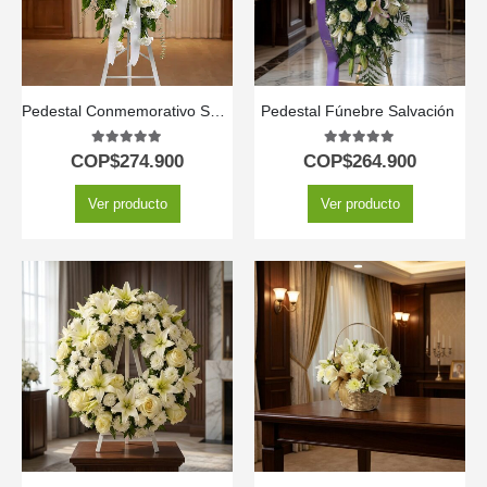
Pedestal Conmemorativo Santuario para el Homenaje a PAREDES 🕊️
Pedestal Fúnebre Salvación ️
5.00
out of 5
5.00
out of 5
COP$
274.900
COP$
264.900
Ver producto
Ver producto