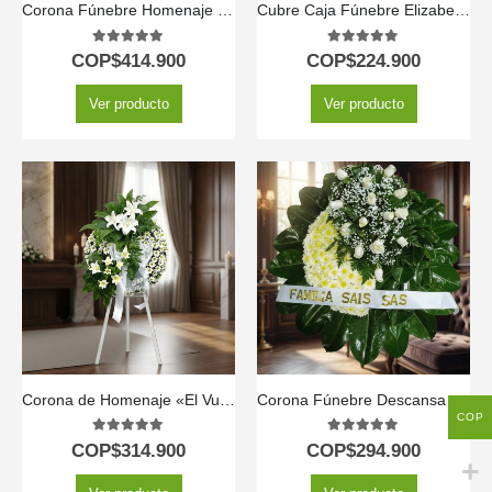
Corona Fúnebre Homenaje Gadriel 🕊️
Cubre Caja Fúnebre Elizabeth: Un Homenaje Floral de Respeto 🕊️
5.00
out of 5
5.00
out of 5
COP$
414.900
COP$
224.900
Ver producto
Ver producto
Corona de Homenaje «El Vuelo de Uriel» 🕊️
Corona Fúnebre Descansa en Paz ️
COP
5.00
out of 5
5.00
out of 5
COP$
314.900
COP$
294.900