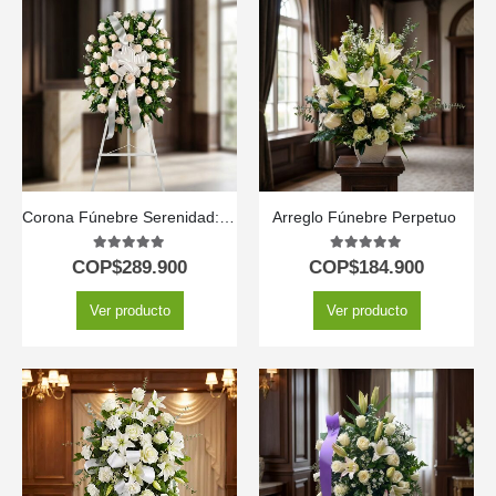
Corona Fúnebre Serenidad: Honrando a Adrian 🤍
Arreglo Fúnebre Perpetuo ️
5.00
out of 5
5.00
out of 5
COP$
289.900
COP$
184.900
Ver producto
Ver producto