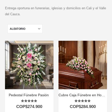
Entrega oportuna en funerarias, iglesias y domicilios en Cali y el Valle
del Cauca.
Pedestal Fúnebre Pasión ️
Cubre Caja Fúnebre en Homenaje a Juana 🕊️
5.00
out of 5
5.00
out of 5
COP$
274.900
COP$
284.900