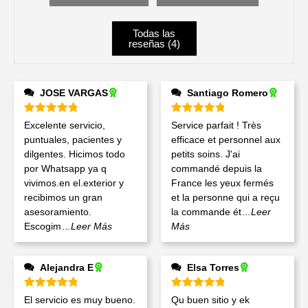
Todas las
reseñas (
4
)
JOSE VARGAS
Santiago Romero
Valorado en
5
de 5
Valorado en
5
de 5
Excelente servicio,
Service parfait ! Très
puntuales, pacientes y
efficace et personnel aux
dilgentes. Hicimos todo
petits soins. J'ai
por Whatsapp ya q
commandé depuis la
vivimos.en el.exterior y
France les yeux fermés
recibimos un gran
et la personne qui a reçu
asesoramiento.
la commande ét
...Leer
Escogim
...Leer Más
Más
Alejandra E
Elsa Torres
Valorado en
5
de 5
Valorado en
5
de 5
El servicio es muy bueno.
Qu buen sitio y ek