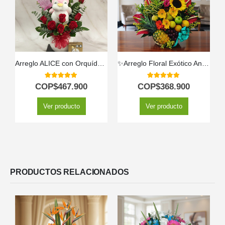
Arreglo ALICE con Orquídea Majestuosa, Rosas Rojas y Peluche ⚜️
✨Arreglo Floral Exótico Antídoto
5.00
out of 5
5.00
out of 5
COP$
467.900
COP$
368.900
Ver producto
Ver producto
PRODUCTOS RELACIONADOS