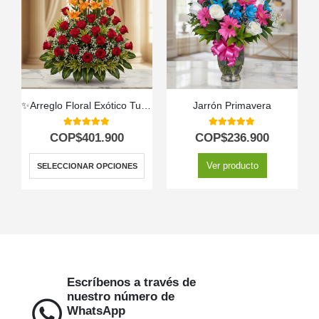
✨Arreglo Floral Exótico Tucana
Jarrón Primavera
5.00
out of 5
5.00
out of 5
COP$
401.900
COP$
236.900
Ver producto
SELECCIONAR OPCIONES
Escríbenos a través de
nuestro número de
WhatsApp