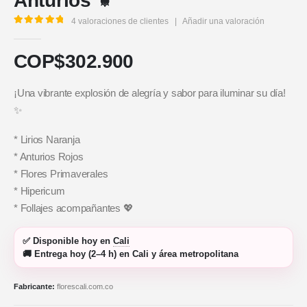
Anturios ⚜️
4
valoraciones de clientes
|
Añadir una valoración
5.00
out of 5
COP$
302.900
¡Una vibrante explosión de alegría y sabor para iluminar su día!
✨
* Lirios Naranja
* Anturios Rojos
* Flores Primaverales
* Hipericum
* Follajes acompañantes 💖
✅
Disponible hoy
en
Cali
🚚
Entrega hoy (2–4 h)
en Cali y área metropolitana
Fabricante:
florescali.com.co