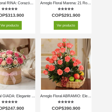
Arreglo Floral RINA: Corazón de Girasoles y Rosas Rojas 🌹
Arreglo Floral Marena: 21 Rosas Fucsia Vibrantes y Frescas ⚜️
5.00
out of 5
5.00
out of 5
OP$
313.900
COP$
291.900
Ver producto
Ver producto
Caja Floral GIADA: Elegante Caja con 18 Rosas Frescas 🌹
Arreglo Floral ABRAMIO: Elegante Cesta de Rosas Salmón y Frutas 🌿
5.00
out of 5
5.00
out of 5
OP$
247.900
COP$
390.900