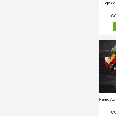
Caja de
C
C