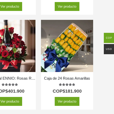
Ver producto
Ver producto
COP
USD
Caja Floral ENNIO: Rosas Rojas y Vino Tinto para Regalar 🍷
Caja de 24 Rosas Amarillas
5.00
out of 5
5.00
out of 5
OP$
401.900
COP$
181.900
Ver producto
Ver producto