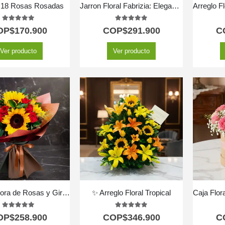
 18 Rosas Rosadas
Jarron Floral Fabrizia: Elegancia en Rosas Rosadas y Lirios 🤍
5.00
out of 5
5.00
out of 5
OP$
170.900
COP$
291.900
C
Ver producto
Ver producto
Ramo Aurora de Rosas y Girasoles | Ilumina el Día con Amor 💖
✨ Arreglo Floral Tropical
5.00
out of 5
5.00
out of 5
OP$
258.900
COP$
346.900
C