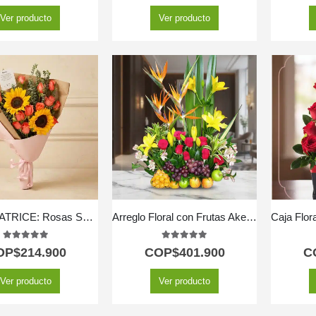
Ver producto
Ver producto
Ramo BEATRICE: Rosas Salmón y Girasoles para Expresar tus Sentimientos 💌
Arreglo Floral con Frutas Akebia
5.00
out of 5
5.00
out of 5
OP$
214.900
COP$
401.900
C
Ver producto
Ver producto