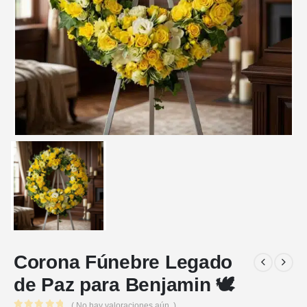
Corona Fúnebre Legado
de Paz para Benjamin 🕊️
( No hay valoraciones aún. )