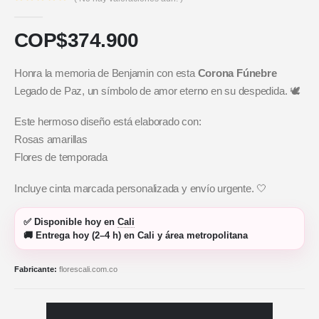
0
out of 5
COP$
374.900
Honra la memoria de Benjamin con esta
Corona Fúnebre
Legado de Paz, un símbolo de amor eterno en su despedida. 🕊️
Este hermoso diseño está elaborado con:
Rosas amarillas
Flores de temporada
Incluye cinta marcada personalizada y envío urgente. 🤍
✅
Disponible hoy
en
Cali
🚚
Entrega hoy (2–4 h)
en Cali y área metropolitana
Fabricante:
florescali.com.co