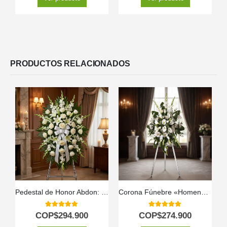
PRODUCTOS RELACIONADOS
Pedestal de Honor Abdon: Tributo Eterno Personalizado ⚜️
Corona Fúnebre «Homenaje Guadalupe» con Envío Urgente 🕊️
5.00
out of 5
5.00
out of 5
COP$
294.900
COP$
274.900