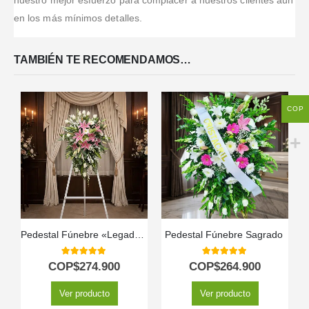
nuestro mejor esfuerzo para complacer a nuestros clientes aún
en los más mínimos detalles.
TAMBIÉN TE RECOMENDAMOS…
COP
Pedestal Fúnebre «Legado Eterno» para Marcelo 🕊️
Pedestal Fúnebre Sagrado ️
5.00
out of 5
5.00
out of 5
COP$
274.900
COP$
264.900
Ver producto
Ver producto