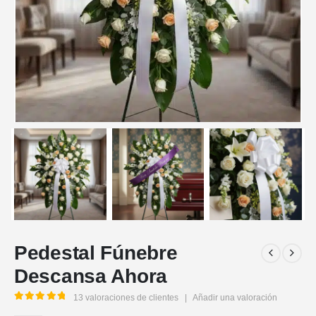
Pedestal Fúnebre
Descansa Ahora ️
13
valoraciones de clientes
|
Añadir una valoración
5.00
out of 5