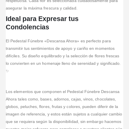
respetuosa. Cada flor es seleccionada cuidadosamente para
siempre están
de flores son
productos
por ayudar a
prestos a tus
bastante
asegurar la máxima frescura y calidad.
para tomar la
alegrarle el
recomendaciones
bonitos y
Ideal para Expresar tus
decisión de
día a las
y a darte la
diferentes.
adquir
...Leer
...Leer Más
mejor
Condolencias
Más
atención. Los
arre
...Leer
El Pedestal Fúnebre «Descansa Ahora» es perfecto para
Más
transmitir tus sentimientos de apoyo y cariño en momentos
difíciles. Su diseño equilibrado y la selección de flores frescas
lo convierten en un homenaje lleno de serenidad y significado.
✨
Los elementos que componen el Pedestal Fúnebre Descansa
Ahora tales como, bases, adornos, cajas, vinos, chocolates,
globos, peluches, flores, frutas y colores, pueden diferir de la
imagen de referencia, y estos están sujetos a cualquier cambio
que se requiera según la disponibilidad, sin embargo hacemos