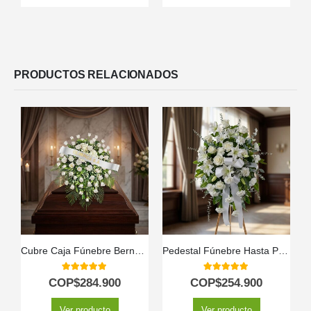
PRODUCTOS RELACIONADOS
Cubre Caja Fúnebre Bernardita: Un Manto de Paz y Amor 🕊️
Pedestal Fúnebre Hasta Pronto ️
5.00
out of 5
5.00
out of 5
COP$
284.900
COP$
254.900
Ver producto
Ver producto