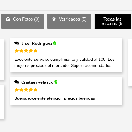
Con Fotos (
0
)
Verificados (
5
)
Todas las
reseñas (
5
)
Jisel Rodriguez
Valorado en
5
de 5
Excelente servicio, cumplimiento y calidad al 100. Los
mejores precios del mercado. Súper recomendados.
Cristian velasco
Valorado en
5
de 5
Buena excelente atención precios buenoas