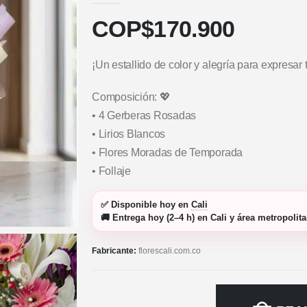
COP$
170.900
¡Un estallido de color y alegría para expresar
Composición: 💖
• 4 Gerberas Rosadas
• Lirios Blancos
• Flores Moradas de Temporada
• Follaje
✅
Disponible hoy
en
Cali
🚚
Entrega hoy (2–4 h)
en Cali y área metropolit
Fabricante:
florescali.com.co