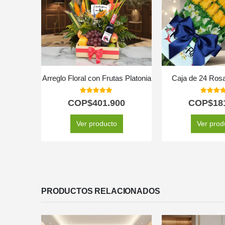
Arreglo Floral Evelin: 22 Rosas en Tonos Blancos y Rosados 🌿
Arreglo Floral con Frutas Platonia
Caja de 24 Rosa
5.00
out of 5
5.00
out
0
COP$
401.900
COP$
18
Ver producto
Ver prod
PRODUCTOS RELACIONADOS