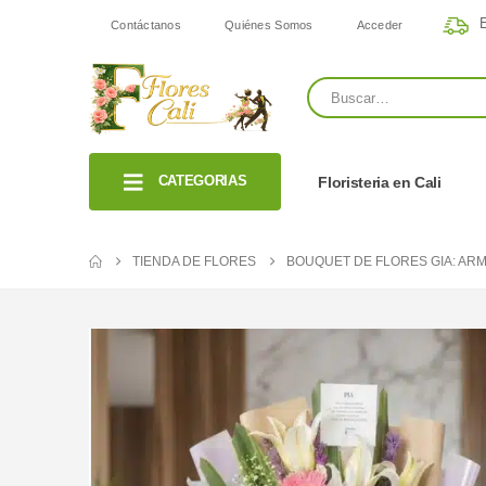
E
Contáctanos
Quiénes Somos
Acceder
CATEGORIAS
Floristeria en Cali
TIENDA DE FLORES
BOUQUET DE FLORES GIA: ARM