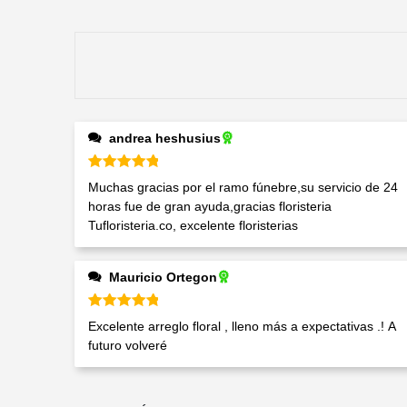
andrea heshusius
Valorado en
5
de 5
Muchas gracias por el ramo fúnebre,su servicio de 24
horas fue de gran ayuda,gracias floristeria
Tufloristeria.co, excelente floristerias
Mauricio Ortegon
Valorado en
5
de 5
Excelente arreglo floral , lleno más a expectativas .! A
futuro volveré