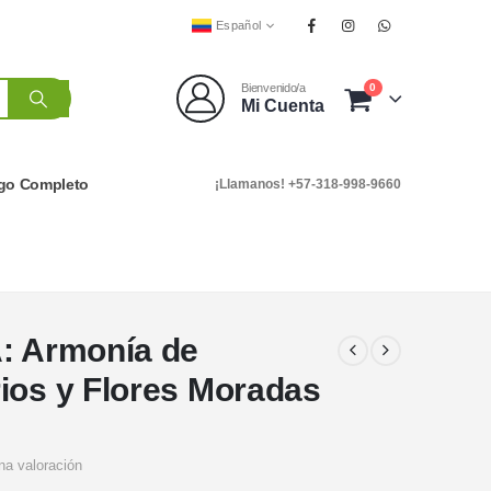
Español
0
Bienvenido/a
Mi Cuenta
go Completo
¡Llamanos! +57-318-998-9660
A: Armonía de
ios y Flores Moradas
na valoración