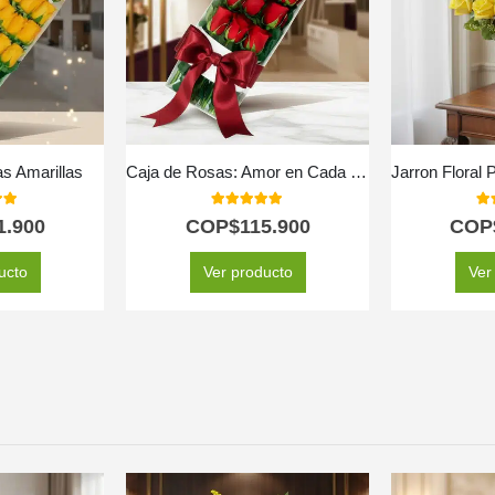
s Amarillas
Caja de Rosas: Amor en Cada Pétalo
 of 5
5.00
out of 5
5.
1.900
COP$
115.900
COP
ucto
Ver producto
Ver