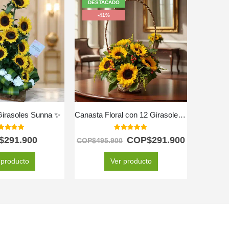
DESTACADO
DESTA
-41%
Girasoles Sunna ✨
Canasta Floral con 12 Girasoles ✨
✨Arreglo
00
out of 5
5.00
out of 5
$
291.900
COP$
291.900
COP$
495.900
 producto
Ver producto