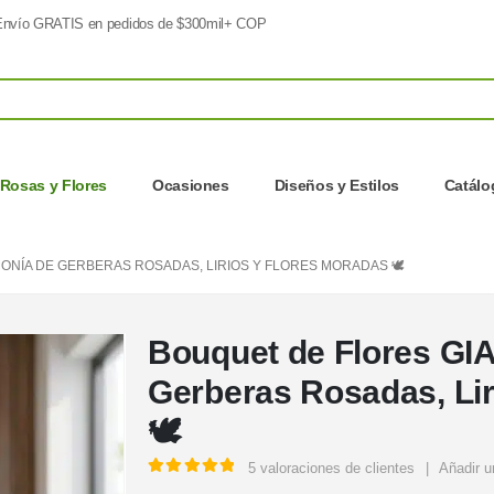
nvío GRATIS en pedidos de $300mil+ COP
Rosas y Flores
Ocasiones
Diseños y Estilos
Catálo
ONÍA DE GERBERAS ROSADAS, LIRIOS Y FLORES MORADAS 🕊️
Bouquet de Flores GI
Gerberas Rosadas, Lir
🕊️
5
valoraciones de clientes
|
Añadir u
5.00
out of 5