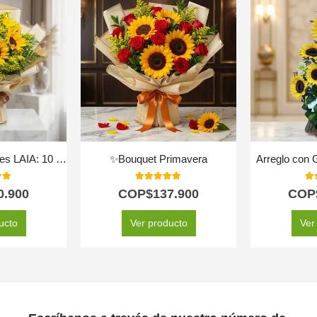
Bouquet de Girasoles LAIA: 10 Flores Radiantes y Frescas ⚜️
✨Bouquet Primavera
Arreglo con 
 of 5
5.00
out of 5
5.
0.900
COP$
137.900
COP
ucto
Ver producto
Ver