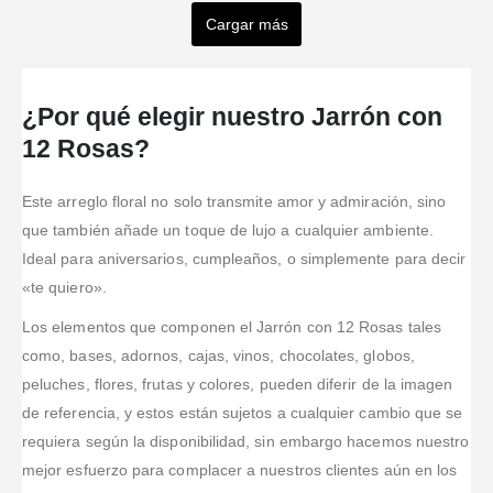
Fajardo
Bonilla
Muñoz
(AJSystem)
Casado
Cargar más
Ramirez
Valorado en
5
de 5
Valorado en
5
de 5
Valorado en
5
de 5
Valorado en
5
de 
Buenos
Son los
Excelente
Exelente
precios
mejores,
Valorado en
5
de 5
servicio, súper
servicio!
Hoy realice un
¿Por qué elegir nuestro Jarrón con
también. muy
originales en
atentos al
Rápido,
pedido con
competitivos y
los arreglos,
pedido, me
puntual, de
ellos y me fue
12 Rosas?
buena
facilidad de
informaron en
calidad....muy
muy bien
calidad."
pago, ayudan
todo momento
recomendado
como
Este arreglo floral no solo transmite amor y admiración, sino
a escoger el
donde se
siempre, el
motivo según
que también añade un toque de lujo a cualquier ambiente.
encontraba y
ramo muy
la ocasión,
me mandaron
lindo y la
Ideal para aniversarios, cumpleaños, o simplemente para decir
están
fotos...
entrega super
«te quiero».
pendientes
Muchas
rápida en el
del cliente y
gracias!
mismo día.
Los elementos que componen el Jarrón con 12 Rosas tales
sus
como, bases, adornos, cajas, vinos, chocolates, globos,
necesi
...Leer
peluches, flores, frutas y colores, pueden diferir de la imagen
Más
de referencia, y estos están sujetos a cualquier cambio que se
requiera según la disponibilidad, sin embargo hacemos nuestro
mejor esfuerzo para complacer a nuestros clientes aún en los