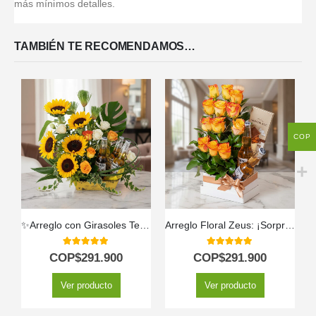
más mínimos detalles.
TAMBIÉN TE RECOMENDAMOS…
COP
✨Arreglo con Girasoles Temis
Arreglo Floral Zeus: ¡Sorprende con un Detalle Único!
5.00
out of 5
5.00
out of 5
COP$
291.900
COP$
291.900
Ver producto
Ver producto