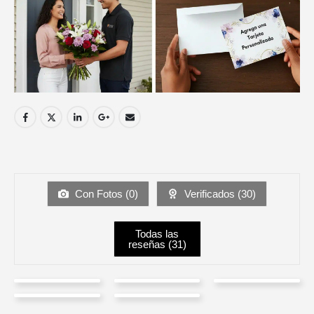
Con Fotos (
0
)
Verificados (
30
)
Todas las
reseñas (
31
)
Luz
Alberto
Jair
Sonia
Andrea
Adriana
Arias
Rivera