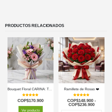
PRODUCTOS RELACIONADOS
Bouquet Floral CARINA: Ternura en Gerberas y Astromelias Rosadas 💖
Ramillete de Rosas ❤️
5.00
out of 5
5.00
out of 5
COP$
170.900
COP$
148.900
-
COP$
236.900
Ver producto