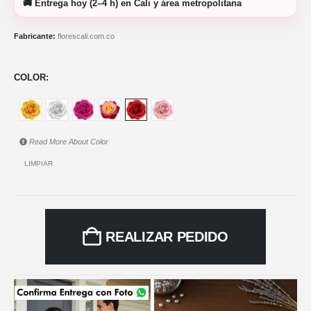
🚚
Entrega hoy (2–4 h)
en Cali y área metropolitana
Fabricante:
florescali.com.co
COLOR
Read More About
Color
LIMPIAR
REALIZAR PEDIDO