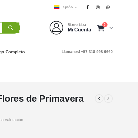
Español
0
Bienvenido/a
Mi Cuenta
go Completo
¡Llamanos! +57-318-998-9660
 Flores de Primavera
na valoración