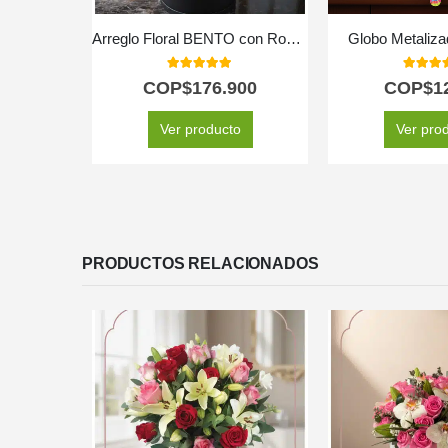
Arreglo Floral BENTO con Rosas y Vino | Elegancia para Regalar 🎁
Globo Metaliza
5.00
out of 5
5.00
out
COP$
176.900
COP$
1
Ver producto
Ver pro
PRODUCTOS RELACIONADOS