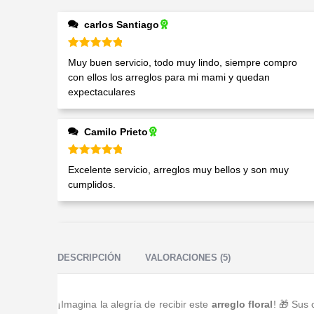
carlos Santiago
Valorado en
5
de 5
Muy buen servicio, todo muy lindo, siempre compro
con ellos los arreglos para mi mami y quedan
expectaculares
Camilo Prieto
Valorado en
5
de 5
Excelente servicio, arreglos muy bellos y son muy
cumplidos.
DESCRIPCIÓN
VALORACIONES (5)
¡Imagina la alegría de recibir este
arreglo floral
! 🎁 Sus 