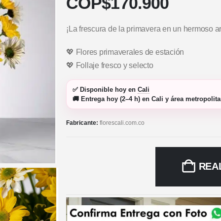
COP$
170.900
¡La frescura de la primavera en un hermoso ar
💖 Flores primaverales de estación
💖 Follaje fresco y selecto
✅
Disponible hoy
en
Cali
🚚
Entrega hoy (2–4 h)
en Cali y área metropolit
Fabricante:
florescali.com.co
REA