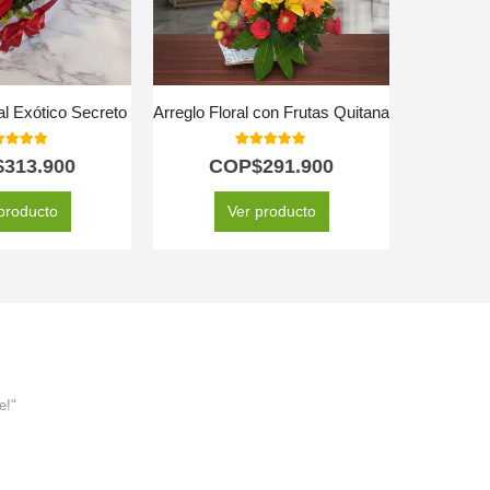
al Exótico Secreto
Arreglo Floral con Frutas Quitana
0
out of 5
5.00
out of 5
$
313.900
COP$
291.900
C
producto
Ver producto
e!"