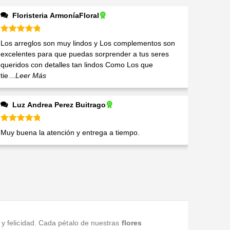
Floristeria ArmoníaFloral
Valorado en
5
de 5
Los arreglos son muy lindos y Los complementos son
excelentes para que puedas sorprender a tus seres
queridos con detalles tan lindos Como Los que
tie
...Leer Más
Luz Andrea Perez Buitrago
Valorado en
5
de 5
Muy buena la atención y entrega a tiempo.
 y felicidad. Cada pétalo de nuestras
flores