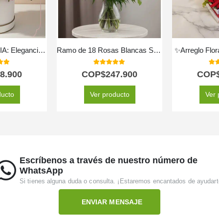
Arreglo Floral TANIA: Elegancia en Caja con Rosas y Orquídeas 🤍
Ramo de 18 Rosas Blancas SERENA: Pureza y Elegancia 🕊️
✨Arreglo Flor
 of 5
5.00
out of 5
5.0
8.900
COP$
247.900
COP
ducto
Ver producto
Ver 
Escríbenos a través de nuestro número de
WhatsApp
Si tienes alguna duda o consulta. ¡Estaremos encantados de ayudart
ENVIAR MENSAJE