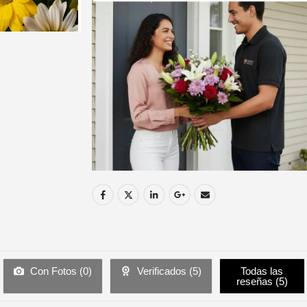
Con Fotos (
0
)
Verificados (
5
)
Todas las
reseñas (
5
)