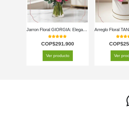
Jarron Floral GIORGIA: Elegancia en Rosas Rojas, Rosadas y Lirios 🌹
5.00
out of 5
5.00
out
COP$
291.900
COP$
25
Ver producto
Ver pro