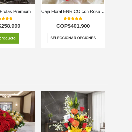
 Frutas Premium
Caja Floral ENRICO con Rosas, Vino y Chocolates 🍷
0
out of 5
5.00
out of 5
$
258.900
COP$
401.900
C
producto
SELECCIONAR OPCIONES
SELEC