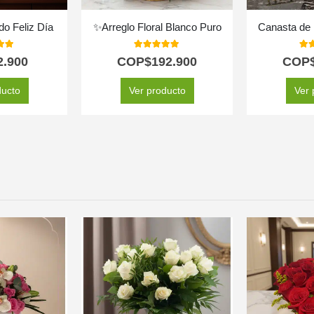
do Feliz Día
✨Arreglo Floral Blanco Puro
Canasta de
 of 5
5.00
out of 5
5.0
2.900
COP$
192.900
COP
ducto
Ver producto
Ver 