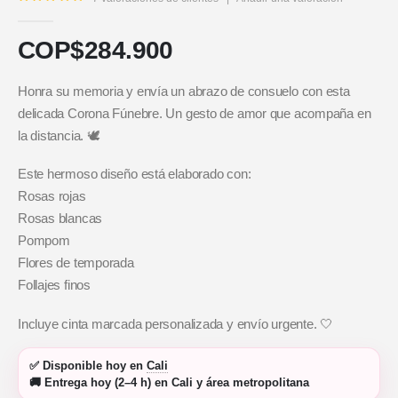
5.00
out of 5
COP$
284.900
Honra su memoria y envía un abrazo de consuelo con esta
delicada Corona Fúnebre. Un gesto de amor que acompaña en
la distancia. 🕊️
Este hermoso diseño está elaborado con:
Rosas rojas
Rosas blancas
Pompom
Flores de temporada
Follajes finos
Incluye cinta marcada personalizada y envío urgente. 🤍
✅
Disponible hoy
en
Cali
🚚
Entrega hoy (2–4 h)
en Cali y área metropolitana