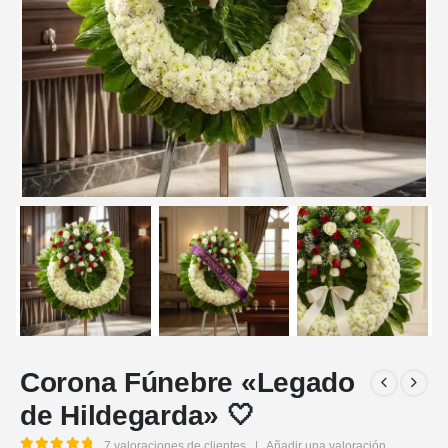
Corona Fúnebre «Legado
de Hildegarda» 🤍
7
valoraciones de clientes
|
Añadir una valoración