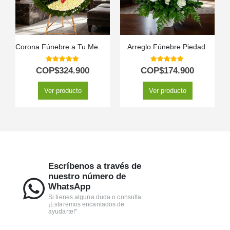
Corona Fúnebre a Tu Memoria
Arreglo Fúnebre Piedad ️
5.00
out of 5
5.00
out of 5
COP$
324.900
COP$
174.900
Ver producto
Ver producto
Escríbenos a través de
nuestro número de
WhatsApp
Si tienes alguna duda o consulta.
¡Estaremos encantados de
ayudarte!"