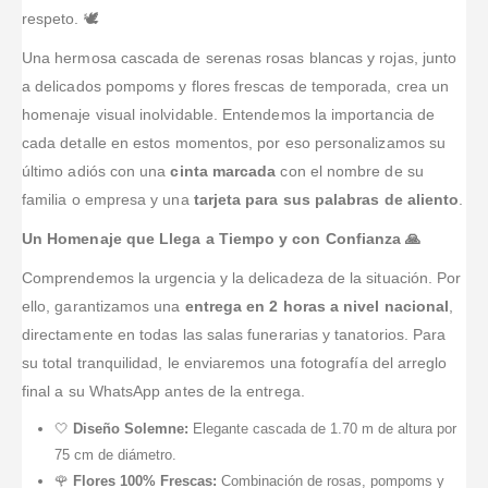
arreglo
me mandaron
rápido.
cumplido.
respeto. 🕊️
hermoso y la
espectacular;
foto de la
tarjeta se veía
Una hermosa cascada de serenas rosas blancas y rojas, junto
se los
entrega.
fácil.
agradezco de
a delicados pompoms y flores frescas de temporada, crea un
corazón.
homenaje visual inolvidable. Entendemos la importancia de
cada detalle en estos momentos, por eso personalizamos su
último adiós con una
cinta marcada
con el nombre de su
familia o empresa y una
tarjeta para sus palabras de aliento
.
Un Homenaje que Llega a Tiempo y con Confianza 🙏
Comprendemos la urgencia y la delicadeza de la situación. Por
ello, garantizamos una
entrega en 2 horas a nivel nacional
,
directamente en todas las salas funerarias y tanatorios. Para
su total tranquilidad, le enviaremos una fotografía del arreglo
final a su WhatsApp antes de la entrega.
🤍
Diseño Solemne:
Elegante cascada de 1.70 m de altura por
75 cm de diámetro.
🌹
Flores 100% Frescas:
Combinación de rosas, pompoms y