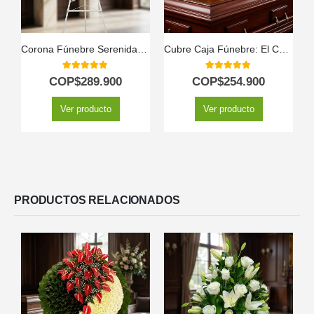
Corona Fúnebre Serenidad: Honrando a Adrian 🤍
Cubre Caja Fúnebre: El Conmovedor Homenaje a Caleb 🕊️
5.00
out of 5
5.00
out of 5
COP$
289.900
COP$
254.900
Ver producto
Ver producto
PRODUCTOS RELACIONADOS