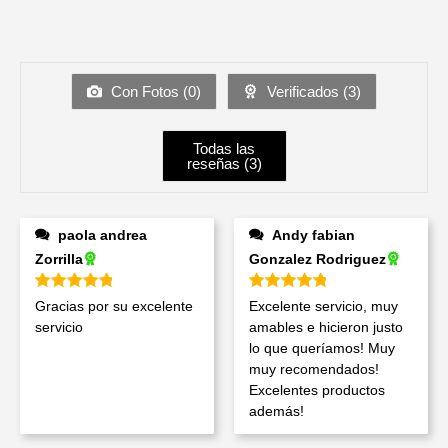
Con Fotos (
0
)
Verificados (
3
)
Todas las
reseñas (
3
)
paola andrea
Andy fabian
Zorrilla
Gonzalez Rodriguez
Valorado en
5
de 5
Valorado en
5
de 5
Gracias por su excelente
Excelente servicio, muy
servicio
amables e hicieron justo
lo que queríamos! Muy
muy recomendados!
Excelentes productos
además!