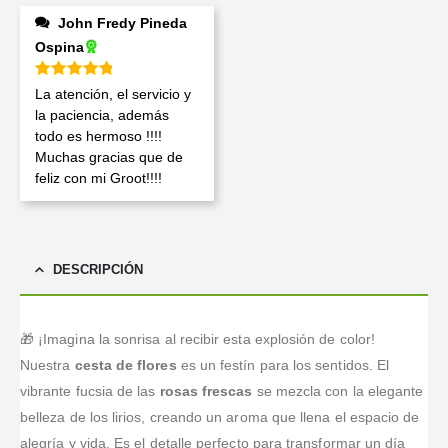
John Fredy Pineda
Ospina
Valorado en
5
de 5
La atención, el servicio y
la paciencia, además
todo es hermoso !!!!
Muchas gracias que de
feliz con mi Groot!!!!
DESCRIPCIÓN
🎁 ¡Imagina la sonrisa al recibir esta explosión de color!
Nuestra
cesta de flores
es un festín para los sentidos. El
vibrante fucsia de las
rosas frescas
se mezcla con la elegante
belleza de los lirios, creando un aroma que llena el espacio de
alegría y vida. Es el detalle perfecto para transformar un día