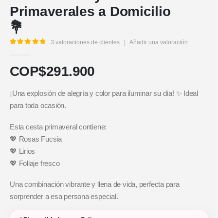
Primaverales a Domicilio
💐
3
valoraciones de clientes
|
Añadir una valoración
5.00
out of 5
COP$
291.900
¡Una explosión de alegría y color para iluminar su día! ✨ Ideal
para toda ocasión.
Esta cesta primaveral contiene:
💖 Rosas Fucsia
💖 Lirios
💖 Follaje fresco
Una combinación vibrante y llena de vida, perfecta para
sorprender a esa persona especial.