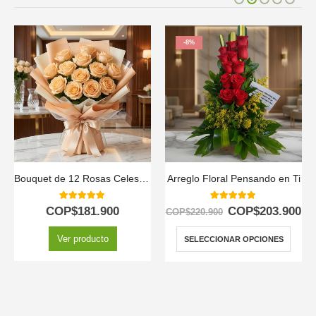
-8%
Arreglo Floral Pensando en Ti
Arreglo Floral CAMILA: 24 Rosas Premium en Caja Corazón 🌹
5.00
out of 5
5.00
out of 5
COP$
203.900
COP$
181.900
COP$
220.900
SELECCIONAR OPCIONES
SELECCIONAR OPCIONES