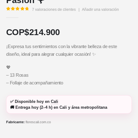
Pasión 🌹
7
valoraciones de clientes
|
Añadir una valoración
5.00
out of 5
COP$
214.900
¡Expresa tus sentimientos con la vibrante belleza de este
diseño, ideal para alegrar cualquier ocasión! ✨
💖
– 13 Rosas
– Follaje de acompañamiento
✅
Disponible hoy
en
Cali
🚚
Entrega hoy (2–4 h)
en Cali y área metropolitana
Fabricante:
florescali.com.co