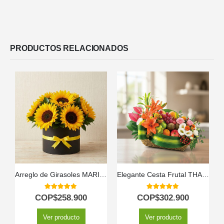
PRODUCTOS RELACIONADOS
Arreglo de Girasoles MARISA: Expresa Gratitud y Alegría 🌻
Elegante Cesta Frutal THALIA con Lirios y Anturios ⚜️
5.00
out of 5
5.00
out of 5
COP$
258.900
COP$
302.900
Ver producto
Ver producto