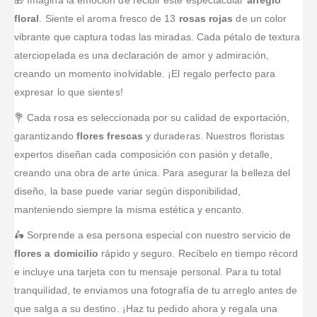
fuera de
trabajo y el
además del
tiempo al
flores
floral
. Siente el aroma fresco de 13
rosas rojas
de un color
Colombia, es
servicio fue
arreglo tan
punto que lo
directamente
vibrante que captura todas las miradas. Cada pétalo de textura
rapido, el
super rápido.
hermoso que
pedí, la
en el local
mismo día se
aterciopelada es una declaración de amor y admiración,
Mi mami
hicieron para
calidad y
tanto en línea
entrega en mi
quedó muy
mi mamá, la
dedicación se
creando un momento inolvidable. ¡El regalo perfecto para
para enviar a
caso se
contenta!!!
muchacha
ve en el
domicilio y lo
expresar lo que sientes!
entrego
que me
trabajo
han hecho
temprano al
atendió
recomiendo
💐 Cada rosa es seleccionada por su calidad de exportación,
excelente,
medio dia.
estuvo
mucho esta
atentos,
garantizando
flores frescas
y duraderas. Nuestros floristas
Hacen
...Leer
pendiente a
floristerí
...Leer
amables y
expertos diseñan cada composición con pasión y detalle,
Más
todo lo
Más
muy
...Leer
creando una obra de arte única. Para asegurar la belleza del
qu
...Leer Más
Más
diseño, la base puede variar según disponibilidad,
manteniendo siempre la misma estética y encanto.
🛵 Sorprende a esa persona especial con nuestro servicio de
flores a domicilio
rápido y seguro. Recíbelo en tiempo récord
e incluye una tarjeta con tu mensaje personal. Para tu total
tranquilidad, te enviamos una fotografía de tu arreglo antes de
que salga a su destino. ¡Haz tu pedido ahora y regala una