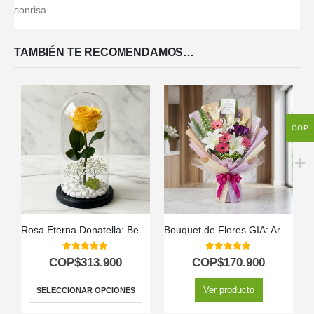
sonrisa
TAMBIÉN TE RECOMENDAMOS…
COP
Rosa Eterna Donatella: Belleza Inmortal en Domo de Cristal 🌹
Bouquet de Flores GIA: Armonía de Gerberas Rosadas, Lirios y Flores Moradas 🕊️
5.00
out of 5
5.00
out of 5
COP$
313.900
COP$
170.900
Ver producto
SELECCIONAR OPCIONES