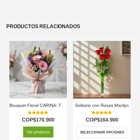
PRODUCTOS RELACIONADOS
Bouquet Floral CARINA: Ternura en Gerberas y Astromelias Rosadas 💖
Solitario con Rosas Marilyn
5.00
out of 5
5.00
out of 5
COP$
170.900
COP$
164.900
Ver producto
SELECCIONAR OPCIONES