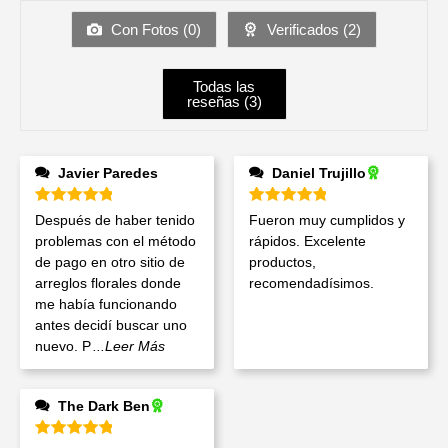
Con Fotos (
0
)
Verificados (
2
)
Todas las
reseñas (
3
)
Javier Paredes
Daniel Trujillo
Valorado en
5
de 5
Valorado en
5
de 5
Después de haber tenido
Fueron muy cumplidos y
problemas con el método
rápidos. Excelente
de pago en otro sitio de
productos,
arreglos florales donde
recomendadísimos.
me había funcionando
antes decidí buscar uno
nuevo. P
...Leer Más
The Dark Ben
Valorado en
5
de 5