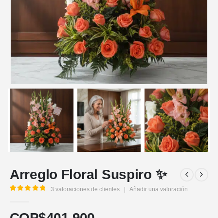
Arreglo Floral Suspiro ✨
3
valoraciones de clientes
|
Añadir una valoración
5.00
out of 5
COP$
401.900