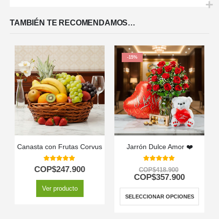
TAMBIÉN TE RECOMENDAMOS…
-15%
Canasta con Frutas Corvus
Jarrón Dulce Amor ❤️
5.00
out of 5
5.00
out of 5
COP$
247.900
COP$
418.900
COP$
357.900
Ver producto
SELECCIONAR OPCIONES