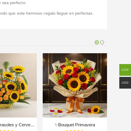
 sea perfecto.
ando que este hermoso regalo llegue en perfectas
COP
USD
Arreglo con Girasoles y Cervezas Corona GIACOMO ✨
✨Bouquet Primavera
Arreglo