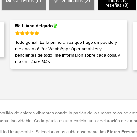
Con Fotos (
0
)
Verificados (
3
)
Todas las
reseñas (
3
)
liliana delgado
Valorado en
5
de 5
Todo genial! Es la primera vez que hago un pedido y
me encanto! Por WhatsApp súper amables y
pendientes de todo, me informaron sobre cada cosa y
me en
...Leer Más
stallido de colores vibrantes donde la pasión de las rosas rojas se en
ento inolvidable. Cada pétalo es una caricia, una declaración de amor,
 calidad insuperable. Seleccionamos cuidadosamente las
Flores Fresca