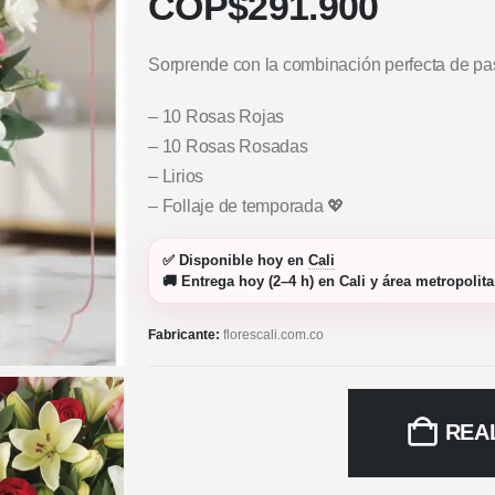
COP$
291.900
Sorprende con la combinación perfecta de pasi
– 10 Rosas Rojas
– 10 Rosas Rosadas
– Lirios
– Follaje de temporada 💖
✅
Disponible hoy
en
Cali
🚚
Entrega hoy (2–4 h)
en Cali y área metropolit
Fabricante:
florescali.com.co
REA