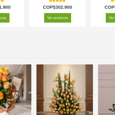
 of 5
5.00
out of 5
5.
1.900
COP$
302.900
COP
ucto
Ver producto
Ver