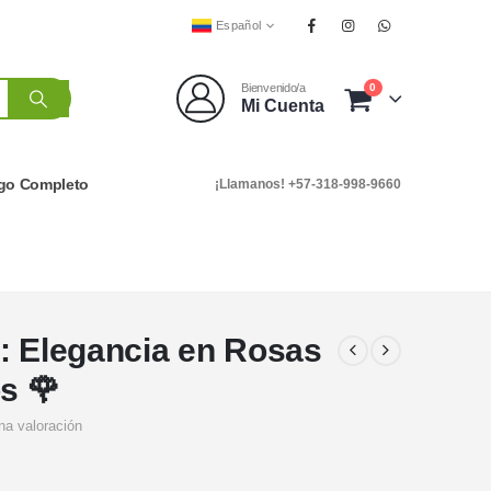
Español
0
Bienvenido/a
Mi Cuenta
go Completo
¡Llamanos! +57-318-998-9660
: Elegancia en Rosas
s 🌹
na valoración