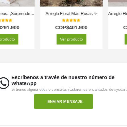
Arreglo Floral Zeus: ¡Sorprende con un Detalle Único!
Arreglo Floral Más Rosas ✨
 of 5
5.00
out of 5
5.
1.900
COP$
401.900
COP
ucto
Ver producto
Ver
Escríbenos a través de nuestro número de
WhatsApp
Si tienes alguna duda o consulta. ¡Estaremos encantados de ayudart
ENVIAR MENSAJE