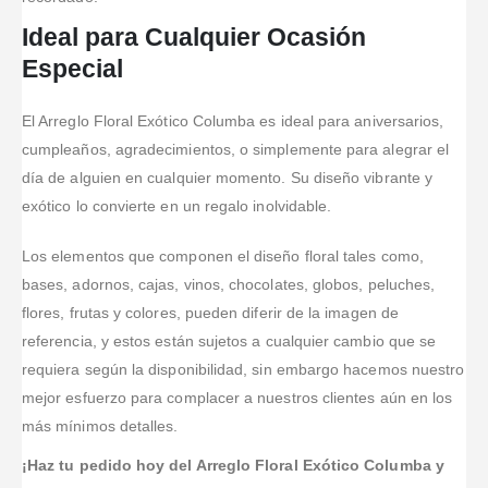
Recomendado
opción ( y no
excelente,
Ideal para Cualquier Ocasión
👌😁"
he tenido que
quería
usar nunca
personalizar
Especial
una
...Leer
el
...Leer Más
Más
El Arreglo Floral Exótico Columba es ideal para aniversarios,
cumpleaños, agradecimientos, o simplemente para alegrar el
día de alguien en cualquier momento. Su diseño vibrante y
exótico lo convierte en un regalo inolvidable.
Los elementos que componen el diseño floral tales como,
bases, adornos, cajas, vinos, chocolates, globos, peluches,
flores, frutas y colores, pueden diferir de la imagen de
referencia, y estos están sujetos a cualquier cambio que se
requiera según la disponibilidad, sin embargo hacemos nuestro
mejor esfuerzo para complacer a nuestros clientes aún en los
más mínimos detalles.
¡Haz tu pedido hoy del Arreglo Floral Exótico Columba y