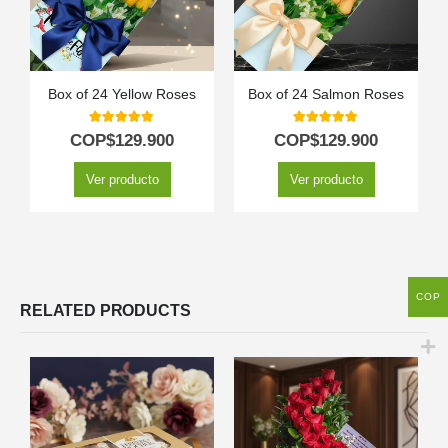
Box of 24 Yellow Roses
Box of 24 Salmon Roses
5.00
out of 5
5.00
out of 5
COP$
129.900
COP$
129.900
Ver producto
Ver producto
COP
RELATED PRODUCTS