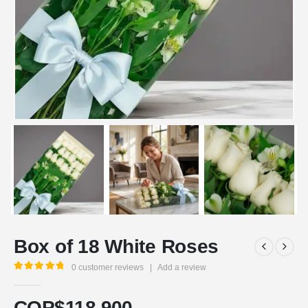
Box of 18 White Roses
0
customer reviews
|
Add a review
5.00
out of 5
COP$
118.900