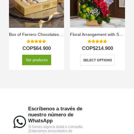
Box of Ferrero Chocolates for 8 Units
Floral Arrangement with Spiral Roses
5.00
out of 5
5.00
out of 5
COP$
64.900
COP$
214.900
Ver producto
SELECT OPTIONS
Escríbenos a través de
nuestro número de
WhatsApp
Si tienes alguna duda o consulta.
¡Estaremos encantados de