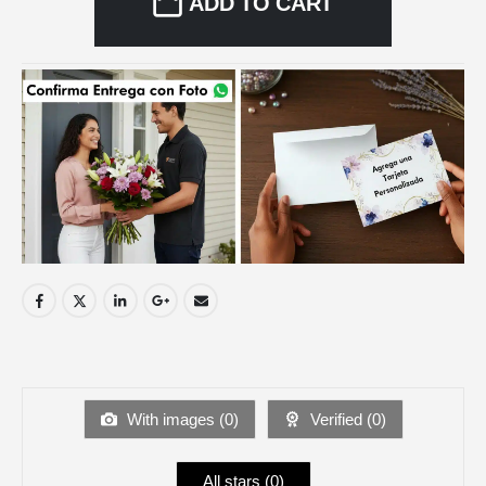
ADD TO CART
With images (
0
)
Verified (
0
)
All stars (
0
)