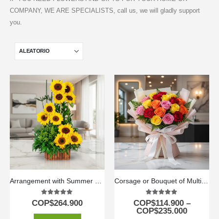
COMPANY, WE ARE SPECIALISTS, call us, we will gladly support
you.
Arrangement with Summer Sunflowers
Corsage or Bouquet of Multicolored Roses
5.00
out of 5
5.00
out of 5
COP$
264.900
COP$
114.900
–
COP$
235.000