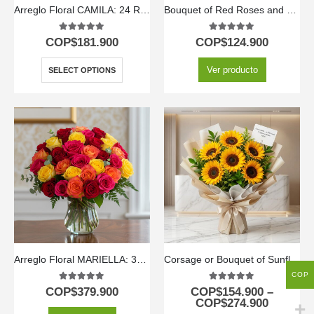
Arreglo Floral CAMILA: 24 Rosas Premium en Caja Corazón 🌹
Bouquet of Red Roses and Sunflowers
5.00
out of 5
5.00
out of 5
COP$
181.900
COP$
124.900
Ver producto
SELECT OPTIONS
Arreglo Floral MARIELLA: 36 Rosas Frescas Multicolor 🌹
Corsage or Bouquet of Sunflowers
COP
5.00
out of 5
5.00
out of 5
COP$
379.900
COP$
154.900
–
COP$
274.900