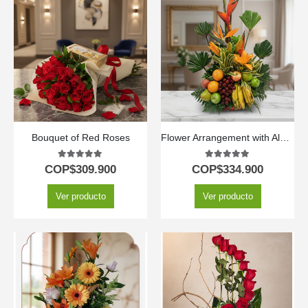
Bouquet of Red Roses
Flower Arrangement with Alpha Fruits
5.00
out of 5
5.00
out of 5
COP$
309.900
COP$
334.900
Ver producto
Ver producto