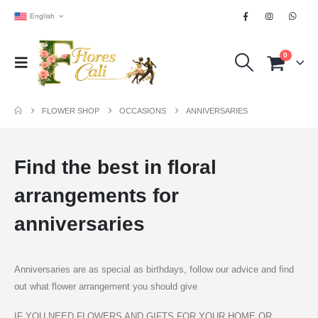
English
0
FLOWER SHOP
OCCASIONS
ANNIVERSARIES
Find the best in floral
arrangements for
anniversaries
Anniversaries are as special as birthdays, follow our advice and find
out what flower arrangement you should give
IF YOU NEED FLOWERS AND GIFTS FOR YOUR HOME OR