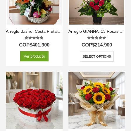
Arreglo Basilio: Cesta Frutal con Delicadas Rosas y Lirios 🌿
Arreglo GIANNA: 13 Rosas que Simbolizan Amor y Pasión 🌹
5.00
out of 5
5.00
out of 5
COP$
401.900
COP$
214.900
Ver producto
SELECT OPTIONS