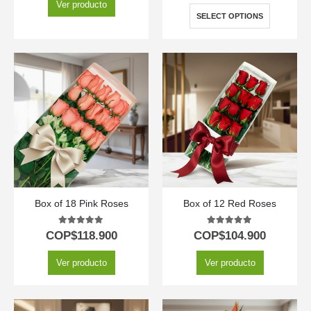
Ver producto
SELECT OPTIONS
Box of 18 Pink Roses
Box of 12 Red Roses
5.00
out of 5
5.00
out of 5
COP$
118.900
COP$
104.900
Ver producto
Ver producto