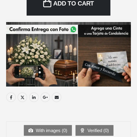
ADD TO CART
With images (
0
)
Verified (
0
)