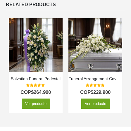
RELATED PRODUCTS
Salvation Funeral Pedestal
Funeral Arrangement Covers Assumption Box
5.00
out of 5
5.00
out of 5
COP$
264.900
COP$
229.900
Ver producto
Ver producto