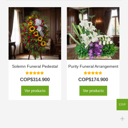
Solemn Funeral Pedestal
Purity Funeral Arrangement
5.00
out of 5
5.00
out of 5
COP$
314.900
COP$
174.900
Ver producto
Ver producto
COP