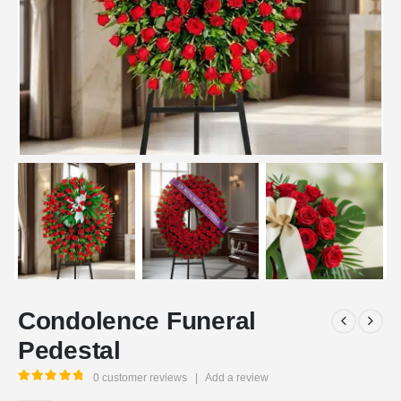
Condolence Funeral
Pedestal
0
customer reviews
|
Add a review
5.00
out of 5